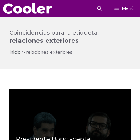
Saltar
Menú
al
contenido
Coincidencias para la etiqueta:
relaciones exteriores
Inicio
>
relaciones exteriores
Presidente Boric acepta