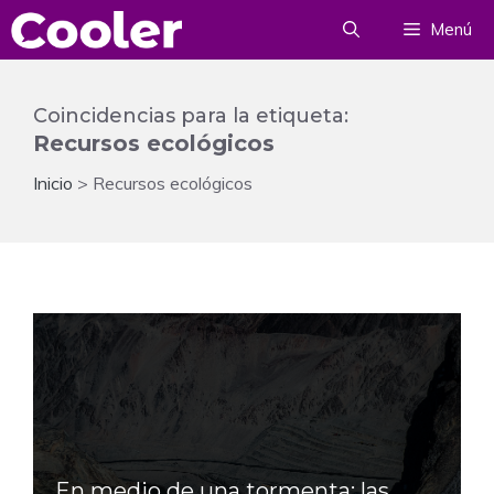
Saltar
Menú
al
contenido
Coincidencias para la etiqueta:
Recursos ecológicos
Inicio
>
Recursos ecológicos
En medio de una tormenta: las