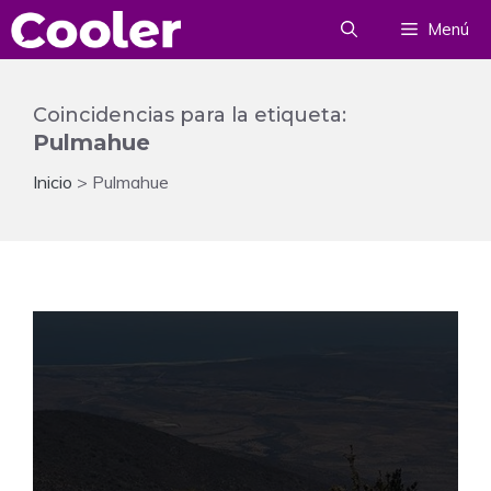
Saltar
Menú
al
contenido
Coincidencias para la etiqueta:
Pulmahue
Inicio
>
Pulmahue