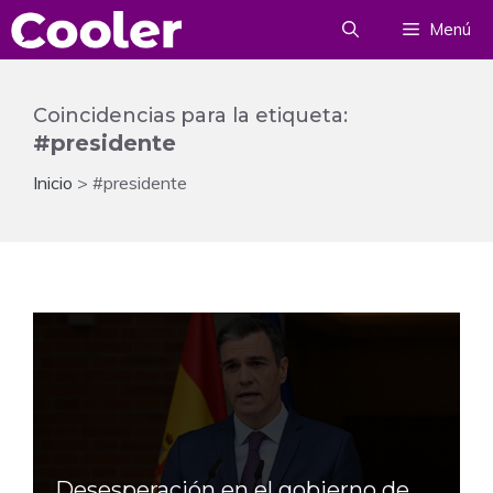
Saltar
Menú
al
contenido
Coincidencias para la etiqueta:
#presidente
Inicio
>
#presidente
Desesperación en el gobierno de