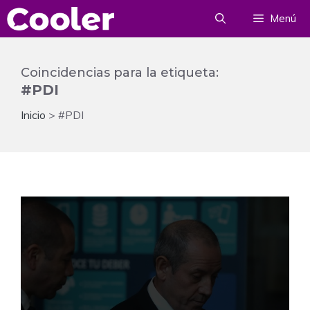
Saltar
Menú
al
contenido
Coincidencias para la etiqueta:
#PDI
Inicio
>
#PDI