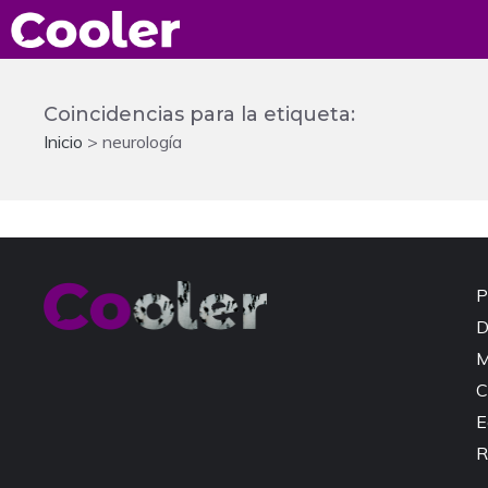
Saltar
al
contenido
Coincidencias para la etiqueta:
Inicio
>
neurología
P
D
M
C
E
R