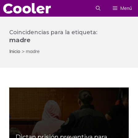
Saltar
Menú
al
contenido
Coincidencias para la etiqueta:
madre
Inicio
>
madre
Dictan prisión preventiva para