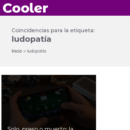
Saltar
al
contenido
Coincidencias para la etiqueta:
ludopatía
Inicio
>
ludopatía
Solo, preso o muerto: la