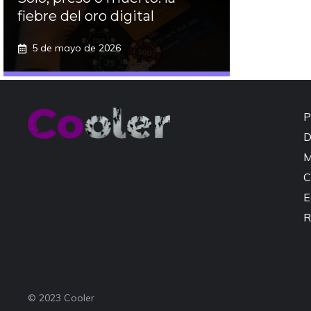
fiebre del oro digital
5 de mayo de 2026
P
D
M
C
E
R
© 2023 Cooler