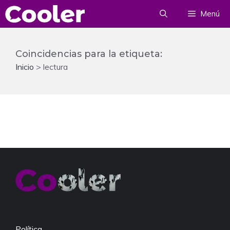
Saltar
Menú
al
contenido
Coincidencias para la etiqueta:
Inicio
>
lectura
Política