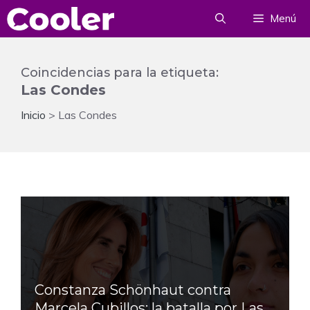
Saltar
Menú
al
contenido
Coincidencias para la etiqueta:
Las Condes
Inicio
>
Las Condes
Constanza Schönhaut contra
Marcela Cubillos: la batalla por Las