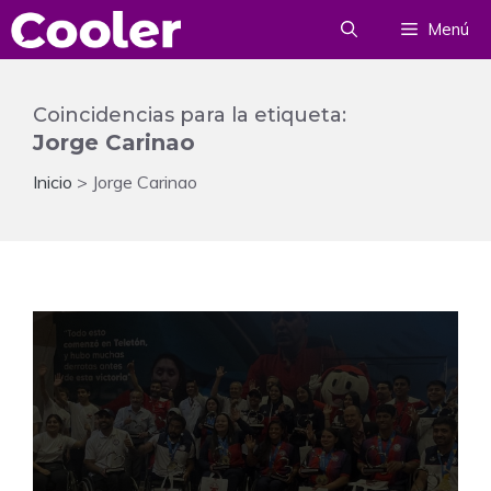
Saltar
Menú
al
contenido
Coincidencias para la etiqueta:
Jorge Carinao
Inicio
>
Jorge Carinao