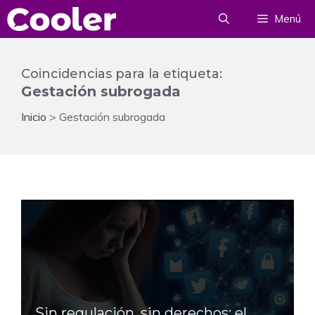
Saltar
Menú
al
contenido
Coincidencias para la etiqueta:
Gestación subrogada
Inicio
>
Gestación subrogada
Sin regulación, sin derechos: el