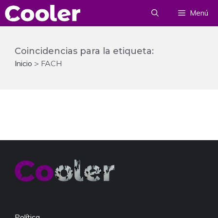
Saltar
Menú
al
contenido
Coincidencias para la etiqueta:
Inicio
>
FACH
Política