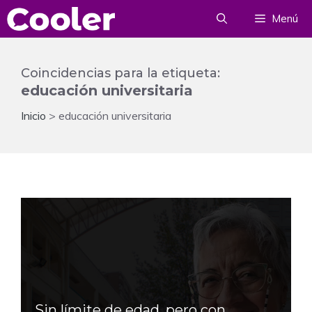
Saltar
Menú
al
contenido
Coincidencias para la etiqueta:
educación universitaria
Inicio
>
educación universitaria
Sin límite de edad, pero con