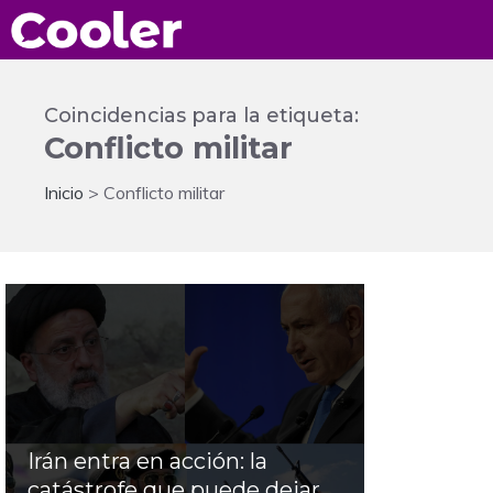
Saltar
al
contenido
Coincidencias para la etiqueta:
Conflicto militar
Inicio
>
Conflicto militar
Irán entra en acción: la
catástrofe que puede dejar