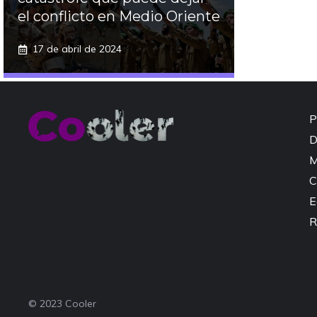
el conflicto en Medio Oriente
17 de abril de 2024
P
D
M
C
E
R
© 2023 Cooler