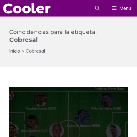
Saltar
Menú
al
contenido
Coincidencias para la etiqueta:
Cobresal
Inicio
>
Cobresal