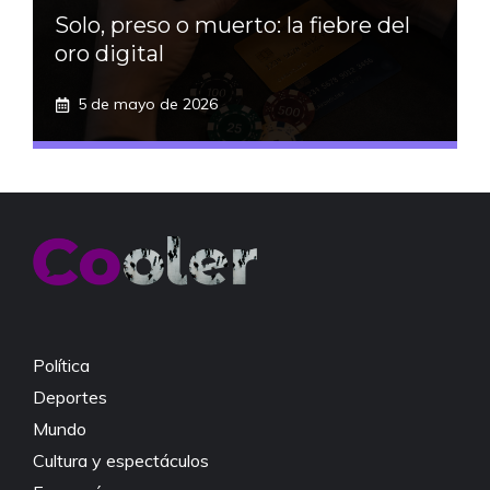
Solo, preso o muerto: la fiebre del
oro digital
5 de mayo de 2026
Política
Deportes
Mundo
Cultura y espectáculos