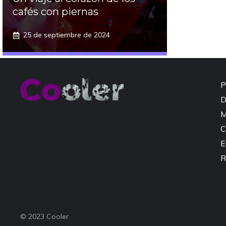
cafés con piernas
25 de septiembre de 2024
P
D
M
C
E
R
© 2023 Cooler