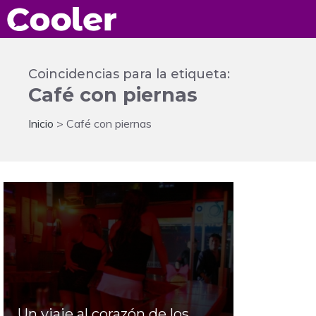
Saltar
al
contenido
Coincidencias para la etiqueta:
Café con piernas
Inicio
>
Café con piernas
Un viaje al corazón de los