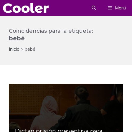
Saltar
Menú
al
contenido
Coincidencias para la etiqueta:
bebé
Inicio
>
bebé
Dictan prisión preventiva para