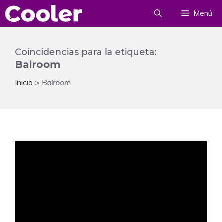
Saltar
Menú
al
contenido
Coincidencias para la etiqueta:
Balroom
Inicio
>
Balroom