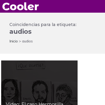
Saltar
al
contenido
Coincidencias para la etiqueta:
audios
Inicio
>
audios
Video: El caso Hermosilla,