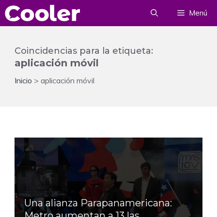
Saltar
Menú
al
contenido
Coincidencias para la etiqueta:
aplicación móvil
Inicio
>
aplicación móvil
Una alianza Parapanamericana:
Metro aumentan a 13 las