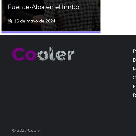
Fuente-Alba en el limbo
16 de mayo de 2024
P
D
M
C
E
R
© 2023 Cooler