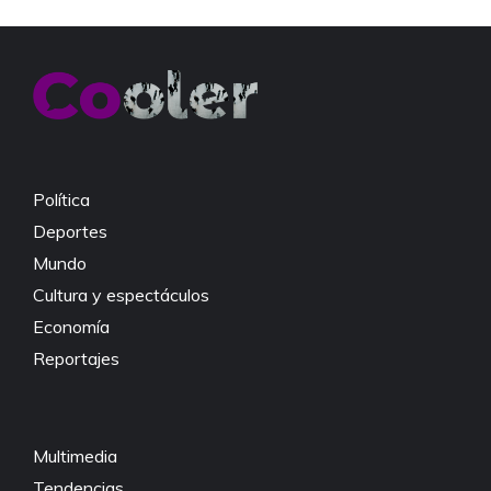
e
er
s
y
b
A
Li
o
p
n
o
p
k
k
Política
Deportes
Mundo
Cultura y espectáculos
Economía
Reportajes
Multimedia
Tendencias