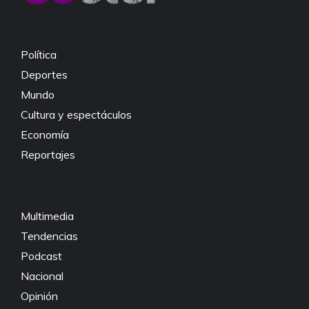
o
p
k
k
Política
Deportes
Mundo
Cultura y espectáculos
Economía
Reportajes
Multimedia
Tendencias
Podcast
Nacional
Opinión