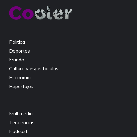
b
A
Li
o
p
n
o
p
k
k
Política
Deportes
Mundo
Cultura y espectáculos
Economía
Reportajes
Multimedia
Tendencias
Podcast