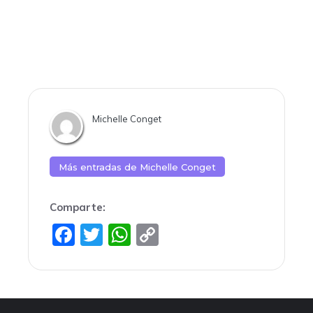
Michelle Conget
Más entradas de
Michelle Conget
Comparte:
F
T
W
C
a
w
h
o
c
itt
at
p
e
er
s
y