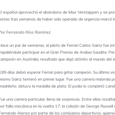
El español aprovechó el abandono de Max Verstappen y se procl
pistas tras semanas de haber sido operado de urgencia marcó la
Por Fernando Ríos Ramírez
Hace un par de semanas, el piloto de Ferrari Carlos Sainz fue in
impidiéndole participar en el Gran Premio de Arabia Saudita. Per
campeón en Australia, resultado que dejó atónito al mundo del 
189 días debió esperar Ferrari para gritar campeón. Su última vi
mismo Sainz terminó en primer lugar. Fue una carrera redonda pa
madrileño, obtuvo la medalla de plata. El podio lo completó Land
Fue una carrera particular, llena de sorpresas. Entre ellas resa
por falla mecánica en la vuelta 17, la colisión de George Russell
Fernando Alonso por parte de los comisarios deportivos, quienes 