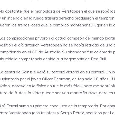
No obstante, fue el monoplaza de Verstappen el que se robó las
y un incendio en la rueda trasera derecha produjeron el tempra
fueron los frenos, cosa que le complicó mantener su lugar en la c
Las complicaciones privaron al actual campeón del mundo lograr 
position el día anterior. Verstappen no se había retirado de una
compitiendo en el GP de Australia. Su abandono fue celebrado p
aburrida la competencia debido a la hegemonía de Red Bull.
La gesta de Sainz le valió su tercera victoria en su carrera. U
suplantado por el joven Oliver Bearman, de tan solo 18 años.
“
H
rígido, porque en lo físico no fue lo más fácil; pero me sentí 
duro da frutos; la vida puede ser una montaña rusa, pero es 
Así, Ferrari suma su primera conquista de la temporada. Por aho
entre Verstappen (dos triunfos) y Sergio Pérez, seguidos por Le