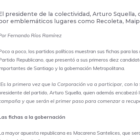
El presidente de la colectividad, Arturo Squell
por emblemáticos lugares como Recoleta, Maipú
Por Fernando Ríos Ramírez
Poco a poco, los partidos políticos muestran sus fichas para las
Partido Republicano, que presentó a sus primeros diez candidat
importantes de Santiago y la gobernación Metropolitana.
“Es la primera vez que la Corporación va a participar, con la 
presidente del partido, Arturo Squella, quien además encabezó l
campaña y que serán el primer paso para comenzar a recupe
Las fichas a la gobernación
La mayor apuesta republicana es Macarena Santelices, que será