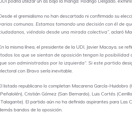
UDI podría utilizar un as bajo la manga: Rodrigo Delgado, exminis
Desde el gremialismo no han descartado ni confirmado su elecc
varias comunas. Estamos tomando una decisión con él de qué
ciudadanos, viéndolo desde una mirada colectiva”
, aclaró Ma
En la misma línea, el presidente de la UDI, Javier Macaya, se ref
“todos los que se sientan de oposición tengan la posibilidad
que son administradas por la izquierda“. Si este partido
desi
electoral con Bravo sería inevitable.
El listado republicano lo completan Macarena García-Huidobro (C
(Peñalolén), Cristián Gómez (San Bernardo), Luis Cortés (Cerrill
(Talagante). El partido aún no ha definido aspirantes para Las 
demás bandos de la oposición.