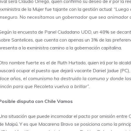
rival será Claudio Orrego, quien confirmó su deseo de ir por la re
exministra de la Mujer fue tajante con la gestión actual:
“Luego 
inseguro. No necesitamos un gobernador que sea animador de 
Según la encuesta de Panel Ciudadano UDD, un 48% se decantó
sobre Santelices, que cuenta con apenas un 3% de las preferenc
presenta a la exministra camino a la gobernación capitalina.
Otro nombre fuerte es el de Ruth Hurtado, quien irá por la alcal
buscará ocupar el puesto que dejará vacante Daniel Jadue (PC), 
doce años, el comunismo ha destruido la comuna y donde las
rincón para que Recoleta vuelva a brillar”.
Posible disputa con Chile Vamos
Una situación que puede incomodar el pacto por omisión entre C
de Maipú. Y es que Macarena Bravo se posiciona como la princip