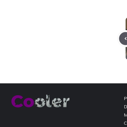
P
D
M
C