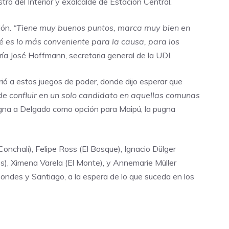
tro del Interior y exalcalde de Estación Central.
ión.
“Tiene muy buenos puntos, marca muy bien en
 es lo más conveniente para la causa, para los
ría José Hoffmann, secretaria general de la UDI.
irió a estos juegos de poder, donde dijo esperar que
 de confluir en un solo candidato en aquellas comunas
gna a Delgado como opción para Maipú, la pugna
onchalí), Felipe Ross (El Bosque), Ignacio Dülger
os), Ximena Varela (El Monte), y Annemarie Müller
Condes y Santiago, a la espera de lo que suceda en los