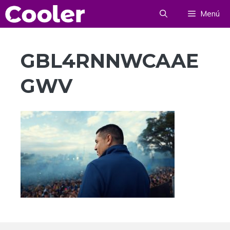
Saltar
Menú
al
contenido
GBL4RNNWCAAE
GWV