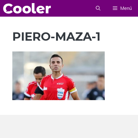
Saltar
Menú
al
contenido
PIERO-MAZA-1