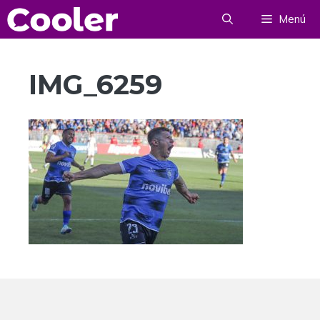
Saltar
Menú
al
contenido
IMG_6259