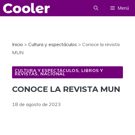
Saltar
Menú
al
contenido
Inicio
>
Cultura y espectáculos
>
Conoce la revista
MUN
CULTURA Y ESPECTÁCULOS
,
LIBROS Y
REVISTAS
,
NACIONAL
CONOCE LA REVISTA MUN
18 de agosto de 2023