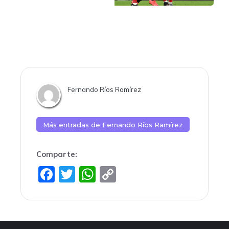
Fernando Ríos Ramírez
Más entradas de
Fernando Ríos Ramírez
Comparte:
F
T
W
C
a
w
h
o
c
itt
at
p
e
er
s
y