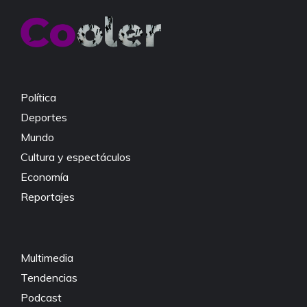
b
A
Li
o
p
n
o
p
k
k
Política
Deportes
Mundo
Cultura y espectáculos
Economía
Reportajes
Multimedia
Tendencias
Podcast