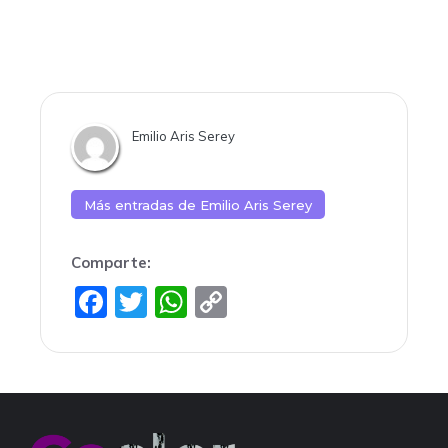
Emilio Aris Serey
Más entradas de
Emilio Aris Serey
Comparte:
F
T
W
C
a
w
h
o
c
itt
at
p
e
er
s
y
b
A
Li