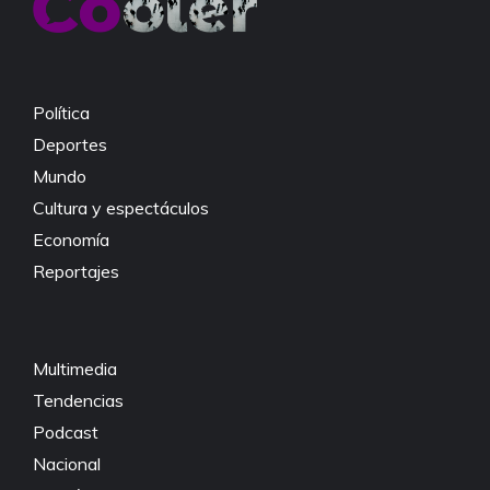
o
p
n
o
p
k
k
Política
Deportes
Mundo
Cultura y espectáculos
Economía
Reportajes
Multimedia
Tendencias
Podcast
Nacional