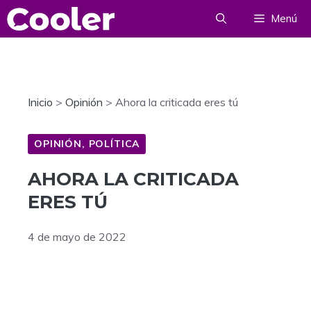
Saltar
Menú
al
contenido
Inicio
>
Opinión
>
Ahora la criticada eres tú
OPINIÓN
,
POLÍTICA
AHORA LA CRITICADA
ERES TÚ
4 de mayo de 2022