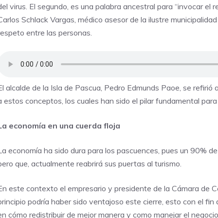
del virus. El segundo, es una palabra ancestral para “invocar el
Carlos Schlack Vargas, médico asesor de la ilustre municipalidad 
respeto entre las personas.
El alcalde de la Isla de Pascua, Pedro Edmunds Paoe, se refirió a
a estos conceptos, los cuales han sido el pilar fundamental para
La economía en una cuerda floja
La economía ha sido dura para los pascuences, pues un 90% de e
pero que, actualmente reabrirá sus puertas al turismo.
En este contexto el empresario y presidente de la Cámara de C
principio podría haber sido ventajoso este cierre, esto con el f
en cómo redistribuir de mejor manera y como manejar el negocio a