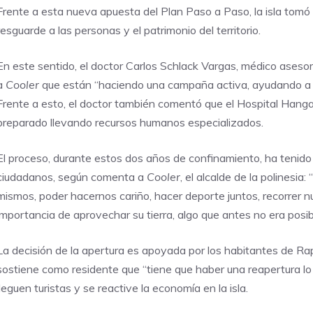
Frente a esta nueva apuesta del Plan Paso a Paso, la isla tomó
resguarde a las personas y el patrimonio del territorio.
En este sentido, el doctor Carlos Schlack Vargas, médico asesor d
a
Cooler
que están “haciendo una campaña activa, ayudando a 
Frente a esto, el doctor también comentó que el Hospital Hanga 
preparado llevando recursos humanos especializados.
El proceso, durante estos dos años de confinamiento, ha tenido
ciudadanos, según comenta a
Cooler
, el alcalde de la polinesia
mismos, poder hacernos cariño, hacer deporte juntos, recorrer n
importancia de aprovechar su tierra, algo que antes no era posibl
La decisión de la apertura es apoyada por los habitantes de Rap
sostiene como residente que “tiene que haber una reapertura lo 
lleguen turistas y se reactive la economía en la isla.