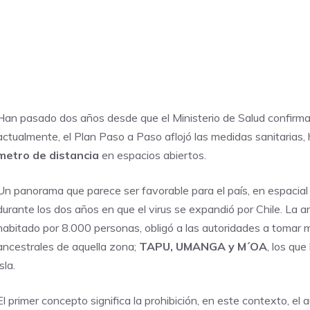
Han pasado dos años desde que el Ministerio de Salud confirmar
actualmente, el Plan Paso a Paso aflojó las medidas sanitarias, 
metro de distancia
en espacios abiertos.
Un panorama que parece ser favorable para el país, en espacial 
durante los dos años en que el virus se expandió por Chile. La a
habitado por 8.000 personas, obligó a las autoridades a tomar m
ancestrales de aquella zona;
TAPU, UMANGA y M´OA
, los qu
Isla.
El primer concepto significa la prohibición, en este contexto, el 