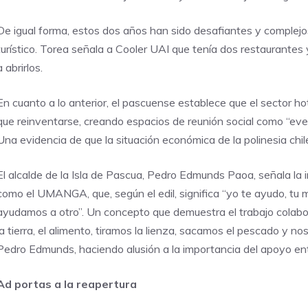
De igual forma, estos dos años han sido desafiantes y complejos
turístico. Torea señala a Cooler UAI que tenía dos restaurantes
a abrirlos.
En cuanto a lo anterior, el pascuense establece que el sector h
que reinventarse, creando espacios de reunión social como “eve
Una evidencia de que la situación económica de la polinesia chi
El alcalde de la Isla de Pascua, Pedro Edmunds Paoa, señala la
como el UMANGA, que, según el edil, significa “yo te ayudo, tu
ayudamos a otro”. Un concepto que demuestra el trabajo colabo
la tierra, el alimento, tiramos la lienza, sacamos el pescado 
Pedro Edmunds, haciendo alusión a la importancia del apoyo ent
Ad portas a la reapertura